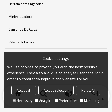
Herramientas Agrícolas
Miniexcavadora
Camiones De Carga
Válvula Hidráulica
Cookie settings
We use cookies to provide you with the best possible
experience. They also allow us to analyze user behavior in
order to constantly improve the website for you.
Accept all
Accept Selection
Reject All
Inicio
búsqueda
categoría
Enviar consulta
Necessary
Analytics
Preferences
Marketing