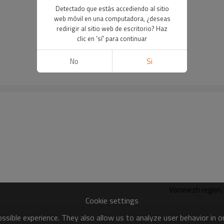
Detectado que estás accediendo al sitio
web móvil en una computadora, ¿deseas
redirigir al sitio web de escritorio? Haz
clic en 'sí' para continuar
No
Si
Voronezh region, 
Cookie settings
sible experience. They also allow us to analyze user behavior in 