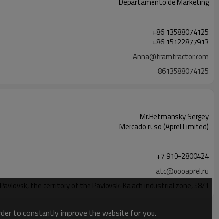
Departamento de Marketing
+86 13588074125
+86 15122877913
Anna@framtractor.com
8613588074125
Mr.Hetmansky Sergey
Mercado ruso (Aprel Limited)
+7 910-2800424
atc@oooaprel.ru
Pavlovsk, the territory of the Pavlovsk-Kalach industrial zone, 58/1
order to constantly improve the website for you.