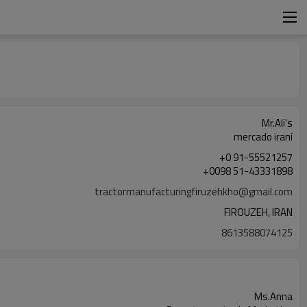
Mr.Ali's
mercado iraní
+0 91-55521257
+0098 51-43331898
tractormanufacturingfiruzehkho@gmail.com
FIROUZEH, IRAN
8613588074125
Ms.Anna