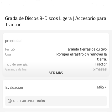
Grada de Discos 3-Discos Ligera | Accesorio para
Tractor
propiedad
arando tierras de cultivo
Función
Romper el rastrojo y remover la
Usar
tierra.
Tractor
Tipo de energía
6 meses
Garantía de los
VER MÁS
componentes principales.
Maquinaria agrícola agrícola
tipo de producto
Como detalles
Dimensión (largo* ancho*
Evaluacion
MÁS
alto)
170 kilos
Peso
Uso agrícola
Uso
AGREGAR UNA OPINIÓN
Cultivador agrícola
Tipo
suelo agrícola
Solicitud