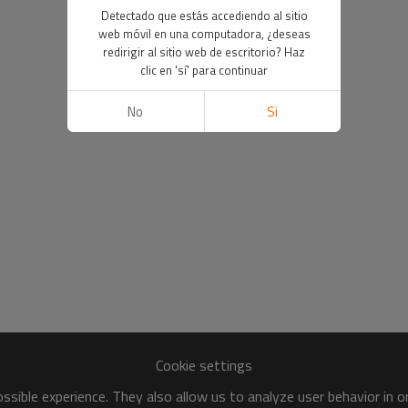
Detectado que estás accediendo al sitio
web móvil en una computadora, ¿deseas
redirigir al sitio web de escritorio? Haz
clic en 'sí' para continuar
No
Si
Cookie settings
sible experience. They also allow us to analyze user behavior in 