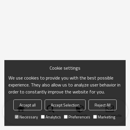
Cookie settings
We use cookies to provide you with the best possible
experience. They also allow us to analyze user behavior in
order to constantly improve the website for you.
Accept all
Accept Selection
Reject All
Inicio
búsqueda
categoría
Enviar consulta
Necessary
Analytics
Preferences
Marketing