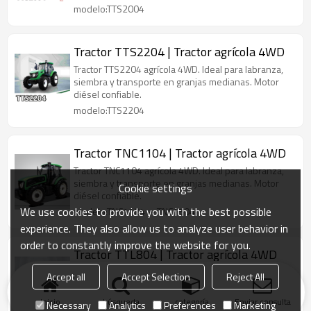
modelo:TTS2004
Tractor TTS2204 | Tractor agrícola 4WD
Tractor TTS2204 agrícola 4WD. Ideal para labranza,
siembra y transporte en granjas medianas. Motor
diésel confiable.
modelo:TTS2204
Tractor TNC1104 | Tractor agrícola 4WD
Tractor TNC1104 agrícola 4WD. Ideal para labranza,
siembra y transporte en granjas medianas. Motor
Cookie settings
diésel confiable.
We use cookies to provide you with the best possible
modelo:TNC1104 ～TNC1504
experience. They also allow us to analyze user behavior in
order to constantly improve the website for you.
Tractor TTL804 | Tractor agrícola 4WD
Tractor TTL804 agrícola 4WD. Ideal para labranza,
Accept all
Accept Selection
Reject All
siembra y transporte en granjas medianas. Motor
diésel confiable.
Inicio
búsqueda
categoría
Enviar consulta
Necessary
Analytics
Preferences
Marketing