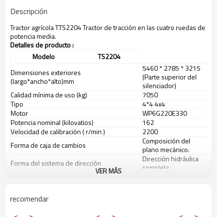
Descripción
Tractor agrícola TTS2204 Tractor de tracción en las cuatro ruedas de
potencia media.
Detalles de producto
:
Modelo
TS2204
5460
*
2785
*
3215
Dimensiones exteriores
(Parte superior del
(largo*ancho*alto)mm
silenciador)
Calidad mínima de uso (kg)
7050
Tipo
4*4 4x4
Motor
WP6G220E330
Potencia
nominal
(kilovatios)
162
Velocidad de calibración
(
r/min
)
2200
Composición del
Forma de caja de cambios
plano mecánico.
Dirección hidráulica
Forma del sistema de dirección
completa
VER MÁS
Tipo de neumático
hacia adelante
420/85R28
contrarrestar
520/85R38
Distancia entre ejes (mm)
2830
recomendar
1720
,
1810
,
2000
,
Banda de rodadura
Rueda delantera
2100