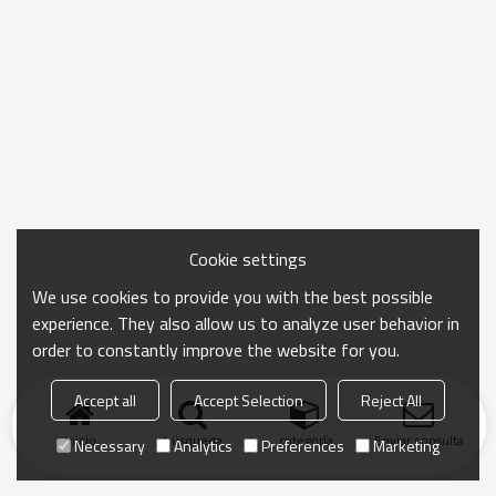
Cookie settings
We use cookies to provide you with the best possible
experience. They also allow us to analyze user behavior in
order to constantly improve the website for you.
Accept all
Accept Selection
Reject All
Inicio
búsqueda
categoría
Enviar consulta
Necessary
Analytics
Preferences
Marketing